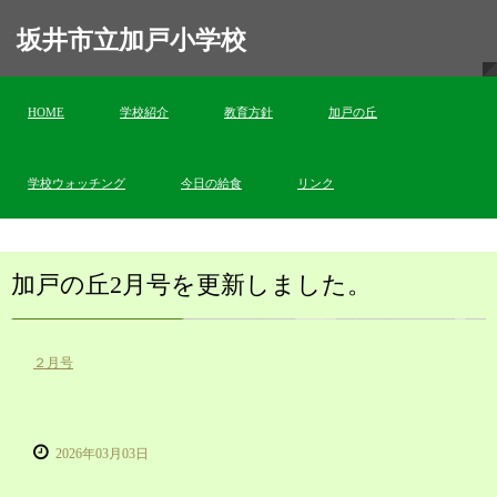
坂井市立加戸小学校
HOME
学校紹介
教育方針
加戸の丘
学校ウォッチング
今日の給食
リンク
加戸の丘2月号を更新しました。
２月号
2026年03月03日