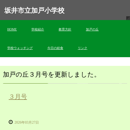
坂井市立加戸小学校
HOME
学校紹介
教育方針
加戸の丘
学校ウォッチング
今日の給食
リンク
加戸の丘３月号を更新しました。
３月号
2026年03月27日